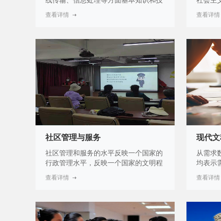
线传输、信息处理等方面基本知识和技
社会主
能，进行联网系统设计、项目管理、终
握高速
查看详情
查看详情
端节点的安装与调试、系统集成、施工
具备较
等。例如：物流的运输、仓储、包装、
力，掌
装卸搬运、流通加工、配送、信息服务
业知识
等各个环节的系统感知与信息采集的设
铁路列
备应用，智能电力中配变监控与故障检
等职业
测等。
工作的
经济体
服务人
比较热
务的人
路客运
的复合
社区管理与服务
现代文
社区管理和服务的水平反映一个国家的
从需求
行政管理水平，反映一个国家的文明程
均表示
度，反映一个国家国民的基本素质，也
平均每
查看详情
查看详情
反映了一国居民的根本需要。政府对公
90%以
众的各方面的服务最后会通过社区工作
的单位
得到具体体现，如市政建设，公用事
对文秘
业、居住环境，医疗保健，养老保险，