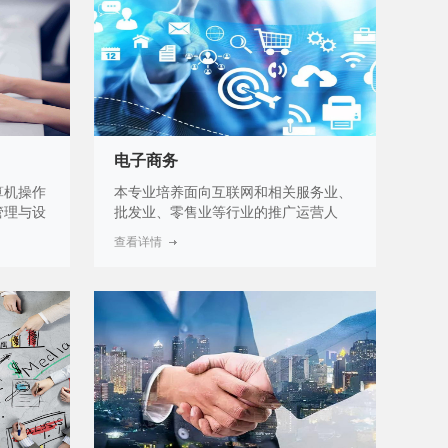
新型冠状病毒疫情的影响比较严重，行
业发展受到一定影响的状态下，虽然现
在从事酒店服务的人员比较多，但紧缺
的是具有酒店管理与数字化运营方面的
专业知识和职业技能的复合型实用人
才。
电子商务
算机操作
本专业培养面向互联网和相关服务业、
管理与设
批发业、零售业等行业的推广运营人
与维护等
员、商务咨询服务人员等职业群，能够
查看详情
护基本技
从事营销推广、运营管理、客户服务等
工作的高素质技术技能人才。