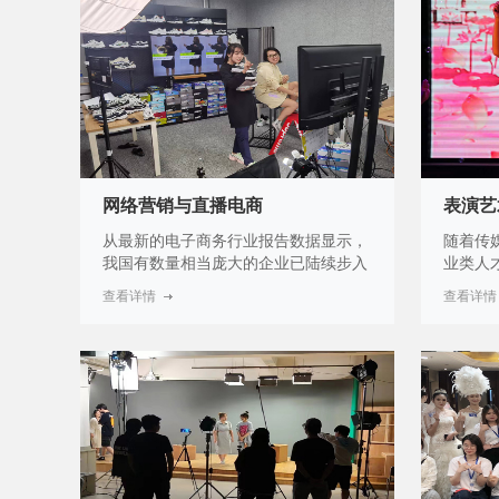
体资源组合作为商品等新经济商业形态
基本知
的营销与管理，新经济呼唤新的商业模
播音与
式，连锁经营是其中的主流开展模式，
的高级
是一个复合型、实践性、并具国际领先
类的重
性的新学科。
业前景
网络营销与直播电商
表演艺
从最新的电子商务行业报告数据显示，
随着传
我国有数量相当庞大的企业已陆续步入
业类人
电子商务行列，以网络经济方式为主，
毕业生
查看详情
查看详情
并采用传统经济与网络经济结合的方式
来迅猛
进行生产经营。对于网络营销与直播电
剧、广
商类的人才有巨大的需求空间。
提供了
业人才
间，就
业相比