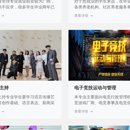
业管理专业就业前景较为广阔，
对于想就业的学生来说，在毕
供不应求，很多学生毕业两年已
各类养老机构、社区养老服务
管、毕业五年成为片区经理。在
龄产业相关机构等从事机构管
查看详情
企业从事房地产经营管理、营销
咨询、养老照护、康复保健、
住宅小区管理等工作；在房地产
书、样品营销等工作。对于想
划企业和房地产行政管理部门从
的学生，可参考自主创业相关
管理工作；在商厦、写字楼、企
社区养老、智慧养老、老年产
位等物业管理服务部门担任管理
养老相关产业进行创业。
主持
电子竞技运动与管理
主持专业学生要学习语言传播艺
本专业主要面向电竞行政管理
音创作基础、语言表达、新闻采
竞游戏厂商、电竞赛事及电竞
象造型与形体、电视播音与主
电竞场馆等工作，具有良好的
查看详情
艺作品演播、节目主持艺术、演
德，掌握电子竞技运动与管理
辦等，以及我院主要特色课程。
的基本理论与专业技能，从事
主持专业培养具备主持与播音的
运动产业管理、电子竞技选手