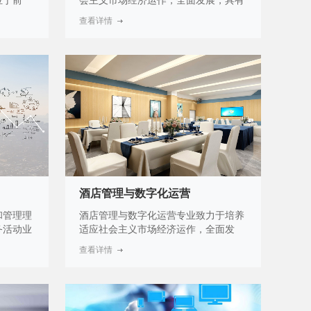
位于前
会主义市场经济运作，全面发展，具有
根据市场
较强的就业能力和可持续发展的能力，
查看详情
以及衣服
掌握本专业知识和技术技能，面向餐饮
素来开发
行业的餐饮服务人员职业群，能够从事
产工艺。
烹调、餐饮管理等工作的高端服务人
况下，应
才。多年来随着我国市场经济体制的发
能，已经
展和完善，服务业人才的需求越来越
体系。鉴
多，随着人们生活水平的不断提高，对
情况，我
生活质量不断改进的背景下，烹饪工艺
业是一门
与营养成为比较热门的职业，虽然现在
装大厂、
从事烹调与餐饮管理的人员较多，但紧
设计与工
缺的是具有烹饪工艺与营养方面的专业
着人民经
知识和职业技能的复合型实用人才。
于服装的
酒店管理与数字化运营
流与派
业来说，
和管理理
酒店管理与数字化运营专业致力于培养
务活动业
适应社会主义市场经济运作，全面发
数据、对
展，掌握酒店服务与管理系统的理论知
查看详情
，以及商
识，具备较强的专业实务运作能力的高
及与商业
星级酒店服务与管理人才。多年来随着
力。例
我国市场经济体制的发展和完善，服务
开发、促
业人才的需求越来越多，虽然近两年受