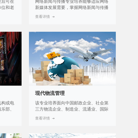
业后可在
网络新闻与传播专业培养能够适应网络
单位和老
新媒体发展需要，掌握网络新闻与传播
理、健康
的基本理论，具备市场调研、网络编辑
查看详情
养老秘
撰写、网络媒体运营、网络策划与推广
自主创业
能力、现代网络知识和计算机应用能
政策，在
力，具有良好的职业道德，熟练掌握网
品销售等
络新闻与传播的各类专业知识，具备创
新精神和可持续发展能力的应用复合
型、高素质技能人才。
现代物流管理
机构或电
该专业培养面向中国邮政企业、社会第
俱乐部、
三方物流企业、制造业、流通业、国际
职业道
物流等相关物流领域，能够从事物流作
查看详情
专业必备
业与管理、物流设施选型和维护、库区
电子竞技
布局与规划、物流营销与方案撰写、采
、教练
购与供应链管理等工作的高素质劳动者