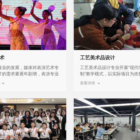
识与技术技能，能从事广播电视
员、分析师、电竞主播、解说
节目主持，同时是弄够胜任工作
营人员、电竞分析师、俱乐部
技术应用性专门人才，作为艺术
理、电竞活动策划、赛事运营
要专业之一，市场需求广阔，就
乐部运营经理、赛事品牌营销
非常好。
高端技术技能型人才。
术
工艺美术品设计
媒业的发展，媒体对表演艺术专
工艺美术品设计专业开展“现代
才的需求量逐年剧增，表演专业
制”教学模式，以实际项目为依
就业呈现较为灵活的特点。近年
行双导师制，与技能大师、企
查看详情
发展的文化产业，电影、电视
共同打造具有一定科学文化水
告等事业为音乐表演专业的人才
质技术技能型人才。同时在教
各种各样的岗位，使影视表演专
展“以赛促教”、“以赛促学”的“
在选择岗位时有了较大的选择空
思”五位一体的教学融合，打造
业前景非常广阔。与其它普通专
色的技能教学。
，就业起点较高，收入丰厚。