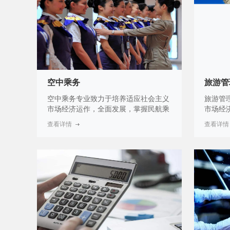
生活服务，尤其是将来社会保障福利体
系等等，最后都会通过社区管理来得以
实现。
空中乘务
旅游管
空中乘务专业致力于培养适应社会主义
旅游管
市场经济运作，全面发展，掌握民航乘
市场经
务系统的理论知识，具备较强的专业实
理系统
查看详情
查看详情
务运作能力的高端服务性人才。多年来
务运作
随着我国市场经济体制的发展和完善，
才。尤
人才需求越来越多样化，是近些年比较
制的发
热门的职业，虽然现在从事空中乘务的
来越多
人员很多，但紧缺的是具有空中乘务专
情的影
业知识和职业技能的复合型实用人才。
影响的
的人比
与操作
合型实