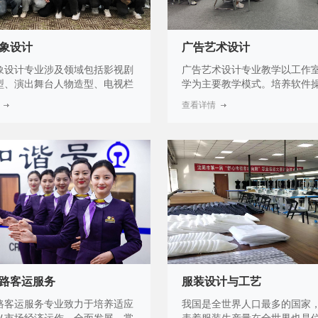
象设计
广告艺术设计
象设计专业涉及领域包括影视剧
广告艺术设计专业教学以工作
型、演出舞台人物造型、电视栏
学为主要教学模式。培养软件
等人物形象设计。日常生活人物
力、设计思维能力、项目执行
查看详情
计、岗位人物形象设计行业。本
作能力以及综合制作能力。以
终把人才培养质量放在首位，以
干中学的项目教学引入课堂，
就业为导向，深化教育教学改
以赛促学的教学反思，不断提
极推进职业资格鉴定效果。
业技能优势。
路客运服务
服装设计与工艺
路客运服务专业致力于培养适应
我国是全世界人口最多的国家