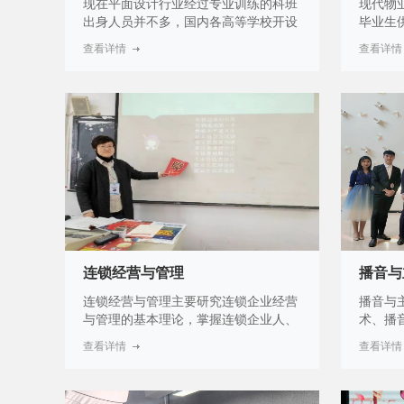
现在平面设计行业经过专业训练的科班
现代物
出身人员并不多，国内各高等学校开设
毕业生
类似的专业起步较晚，平面设计人才的
升为主
查看详情
查看详情
培育远不能满足市场的需求。因此，平
房地产
面设计这一行业是机遇也是挑战，需要
策划、
培养大量优秀的平面设计师，服务于平
咨询策
面设计行业，满足市场需求。平面设计
事咨询
专业覆盖面大，在社会上用途很广。涉
事业单
及领域较为广泛，随着更多的电商和广
工作。
告的发展，需要更多的设计公司和从业
人员，平面设计艺术处理的市场迅速扩
大。由此可见，市场对平面设计专业人
才的需求十分旺盛，平面设计专业有着
良好的前景与发展。
连锁经营与管理
播音与
连锁经营与管理主要研究连锁企业经营
播音与
与管理的基本理论，掌握连锁企业人、
术、播
物、财、信息等方面管理的基本知识和
编、形
查看详情
查看详情
技能。培养新经济时期的连锁经营管理
持、文
人才，它更重视知识商品、品牌商品、
讲与论
权益商品、企业总体作为商品、社会总
播音与