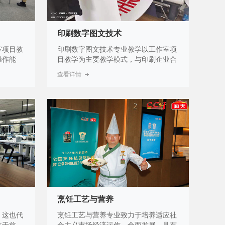
印刷数字图文技术
室项目教
印刷数字图文技术专业教学以工作室项
操作能
目教学为主要教学模式，与印刷企业合
设计与制
作，实行双导师制，并以企业项目融入
查看详情
干中教、
专业教学，实现校企共同培养具有良好
以赛促教
职业道德和人文素养，掌握印刷媒体设
升学生专
计、数字图文处理等高素质技术技能人
才。
烹饪工艺与营养
，这也代
烹饪工艺与营养专业致力于培养适应社