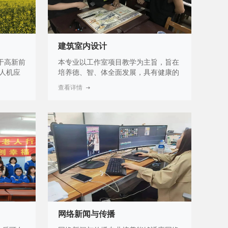
建筑室内设计
于高新前
本专业以工作室项目教学为主旨，旨在
无人机应
培养德、智、体全面发展，具有健康的
越来越广
身体素质和心理素质，且具备良好的思
查看详情
拍、测绘
想品德和职业道德，运用所学知识与建
、抢险救
筑设计（艺术）行业发展趋势的协调性
,越来越
和可持续性，从事各种室内空间的设计
传统的工
工作；家具、陈列与展示设计工作；工
度极快，
程施工制图、工程预算设计方案等工
作，具有综合实践能力的高素质技术技
能人才。
网络新闻与传播