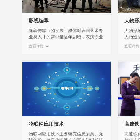
影视编导
人物形
随着传媒业的发展，媒体对表演艺术专
人物形
业类人才的需求量逐年剧增，表演专业
人物造
毕业生就业呈现较为灵活的特点。近年
目主持
查看详情
查看详情
来迅猛发展的文化产业，电影、电视
形象设
剧、广告等事业为音乐表演专业的人才
专业始
提供了各种各样的岗位，使影视表演专
市场和
业人才在选择岗位时有了较大的选择空
革，积
间，就业前景非常广阔。与其它普通专
业相比，就业起点较高，收入丰厚。
物联网应用技术
高速铁
物联网应用技术主要研究信息采集、无
高速铁