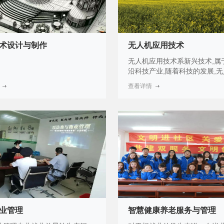
术设计与制作
无人机应用技术
无人机应用技术系新兴技术,属
沿科技产业,随着科技的发展,
用除军事用途外,在民用领域也
查看详情
泛。目前已被成功用于影视航
航测、高压线巡查、地址勘探
灾、农药喷洒、商业表演等领域
多的行业正希望用无人机取代
作方式,我国无人机行业发展速
应用领域极大。
业管理
智慧健康养老服务与管理