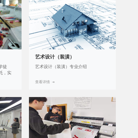
、场馆运
和技术技能人才。
运营与管
总监、俱
等岗位的
艺术设计（装潢）
学徒
艺术设计（装潢）专业介绍
托，实
业名师，
查看详情
平，高素
学中开
岗课赛证
具有特