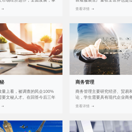
义市场经济运作，全面发展，掌
表着服装生产量在全世界也是
铁路客运服务系统的理论知识，
列，服装设计与工艺专业需要
查看详情
强的就业能力和可持续发展的能
的具体情况、人们的审美变化
握铁路现代乘务及站务服务的专
与人体结构之间的相容性等因
和技术技能，面向铁路运输业的
和设计不同的服装样式以及生
车乘务员、铁路车站客运服务员
在当前我国工业比较发达的情
群，能够从事高速铁路客运服务
用到服装设计与工艺专业的技
高端人才。近年来随着我国市场
建立起了一套完善适用的工艺
制的发展和完善，高速铁路客运
于当前服装行业在我国的市场
才的需求越来越多，成为近年来
们不难得知服装设计与工艺专
门的职业，虽然现在从事高铁服
就业不难的专业，当前很多服
员很多，但紧缺的是具有高速铁
设计公司都会招收大量的服装
服务方面的专业知识和职业技能
艺专业学生。并且在未来，随
型实用人才。
济水平的进一步提升，人民对
秘
商务管理
要求还会更高，发展更多的潮
系，这对于服装设计与工艺专
数量上看，被调查的民企100%
商务管理主要研究经济、贸易
有着较好的前景和发展。
需要文秘人才。在回答今后三年
论，学生需要具有现代企业商
年需要文秘专业毕业生人数时，
务及管理，分析、评估和诠释
查看详情
上的单位选1—2个，另有近10%
人员和任务的协调与组织能力
选了3—5个或更多。这说明民企
务计划、组织、指导、控制以
人才的需求有一定的空间。
组织有关的经营和行为决策能
如：市场机会的确认、产品的